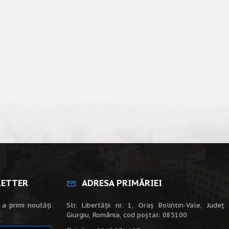
LETTER
ADRESA PRIMĂRIEI
 a primi noutăți
Str. Libertății nr. 1, Oraș Bolintin-Vale, Județ
Giurgiu, România, cod poștal: 085100