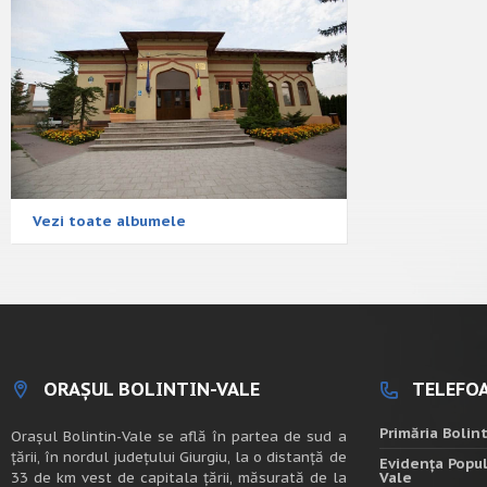
Vezi toate albumele
ORAȘUL BOLINTIN-VALE
TELEFOA
Primăria Bolin
Oraşul Bolintin-Vale se află în partea de sud a
ţării, în nordul judeţului Giurgiu, la o distanţă de
Evidența Popul
33 de km vest de capitala țării, măsurată de la
Vale