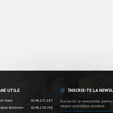
NE UTILE
ÎNSCRIE-TE LA NEWS
tin-Vale
0246.271.187
Înscrie-te la newsletter pentru
despre activitățile primăriei.
ației Bolintin-
0246.270.769