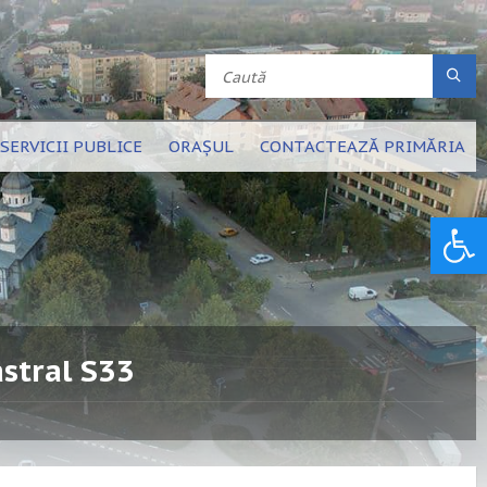
SERVICII PUBLICE
ORAȘUL
CONTACTEAZĂ PRIMĂRIA
Deschide bara de unelte
stral S33