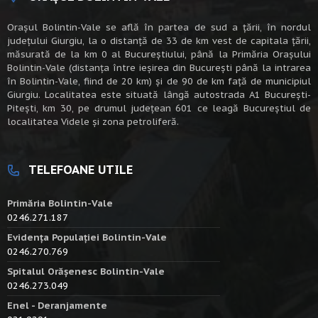
Oraşul Bolintin-Vale se află în partea de sud a ţării, în nordul
judeţului Giurgiu, la o distanţă de 33 de km vest de capitala țării,
măsurată de la km 0 al Bucureștiului, până la Primăria Orașului
Bolintin-Vale (distanța între ieșirea din București până la intrarea
în Bolintin-Vale, fiind de 20 km) şi de 90 de km faţă de municipiul
Giurgiu. Localitatea este situată lângă autostrada A1 Bucureşti-
Piteşti, km 30, pe drumul judeţean 601 ce leagă Bucureştiul de
localitatea Videle şi zona petroliferă.
TELEFOANE UTILE
Primăria Bolintin-Vale
0246.271.187
Evidența Populației Bolintin-Vale
0246.270.769
Spitalul Orășenesc Bolintin-Vale
0246.273.049
Enel - Deranjamente