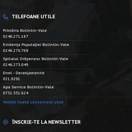
TELEFOANE UTILE
Primăria Bolintin-Vale
0246.271.187
Evidența Populației Bolintin-Vale
0246.270.769
Spitalul Orășenesc Bolintin-Vale
0246.273.049
Enel - Deranjamente
021.9291
Apa Service Bolintin-Vale
0731.551.624
Vedeți toate contactele utile
ÎNSCRIE-TE LA NEWSLETTER