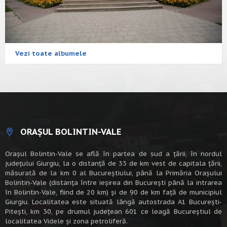
Vezi toate albumele
ORAȘUL BOLINTIN-VALE
Oraşul Bolintin-Vale se află în partea de sud a ţării, în nordul
judeţului Giurgiu, la o distanţă de 33 de km vest de capitala țării,
măsurată de la km 0 al Bucureștiului, până la Primăria Orașului
Bolintin-Vale (distanța între ieșirea din București până la intrarea
în Bolintin-Vale, fiind de 20 km) şi de 90 de km faţă de municipiul
Giurgiu. Localitatea este situată lângă autostrada A1 Bucureşti-
Piteşti, km 30, pe drumul judeţean 601 ce leagă Bucureştiul de
localitatea Videle şi zona petroliferă.