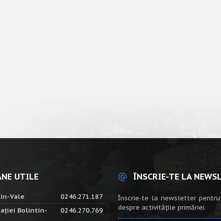
NE UTILE
ÎNSCRIE-TE LA NEWS
tin-Vale
0246.271.187
Înscrie-te la newsletter pentru
despre activitățile primăriei.
ației Bolintin-
0246.270.769