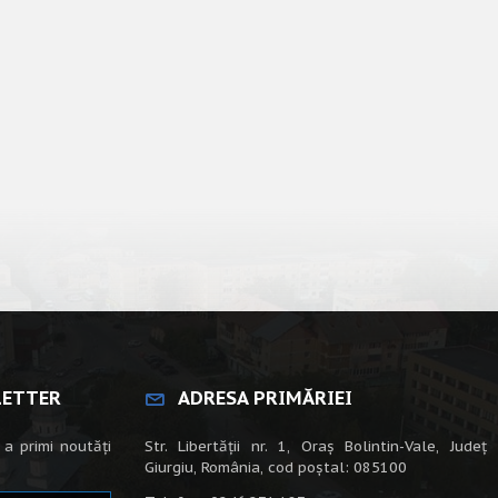
LETTER
ADRESA PRIMĂRIEI
 a primi noutăți
Str. Libertății nr. 1, Oraș Bolintin-Vale, Județ
Giurgiu, România, cod poștal: 085100