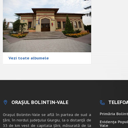
Vezi toate albumele
ORAȘUL BOLINTIN-VALE
TELEFOA
Primăria Bolin
Oraşul Bolintin-Vale se află în partea de sud a
ţării, în nordul judeţului Giurgiu, la o distanţă de
Evidența Popul
33 de km vest de capitala țării, măsurată de la
Vale