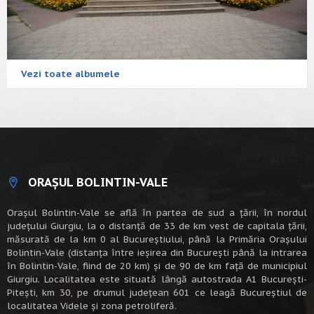
Vezi toate albumele
ORAȘUL BOLINTIN-VALE
Oraşul Bolintin-Vale se află în partea de sud a ţării, în nordul
judeţului Giurgiu, la o distanţă de 33 de km vest de capitala țării,
măsurată de la km 0 al Bucureștiului, până la Primăria Orașului
Bolintin-Vale (distanța între ieșirea din București până la intrarea
în Bolintin-Vale, fiind de 20 km) şi de 90 de km faţă de municipiul
Giurgiu. Localitatea este situată lângă autostrada A1 Bucureşti-
Piteşti, km 30, pe drumul judeţean 601 ce leagă Bucureştiul de
localitatea Videle şi zona petroliferă.