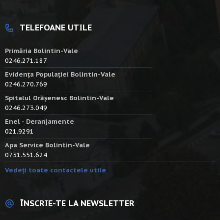
TELEFOANE UTILE
Primăria Bolintin-Vale
0246.271.187
Evidența Populației Bolintin-Vale
0246.270.769
Spitalul Orășenesc Bolintin-Vale
0246.273.049
Enel - Deranjamente
021.9291
Apa Service Bolintin-Vale
0731.551.624
Vedeți toate contactele utile
ÎNSCRIE-TE LA NEWSLETTER