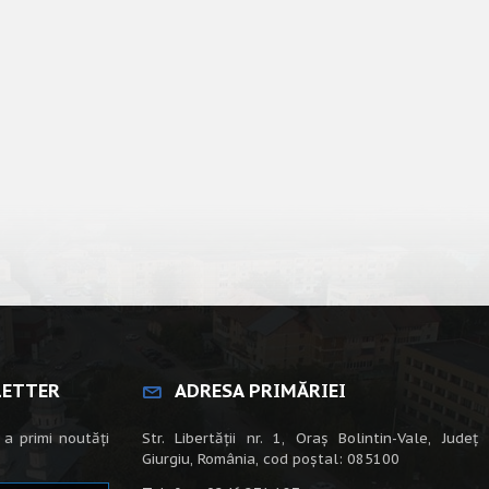
LETTER
ADRESA PRIMĂRIEI
 a primi noutăți
Str. Libertății nr. 1, Oraș Bolintin-Vale, Județ
Giurgiu, România, cod poștal: 085100