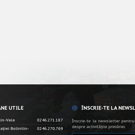
NE UTILE
ÎNSCRIE-TE LA NEWS
tin-Vale
0246.271.187
Înscrie-te la newsletter pentru
despre activitățile primăriei.
ației Bolintin-
0246.270.769