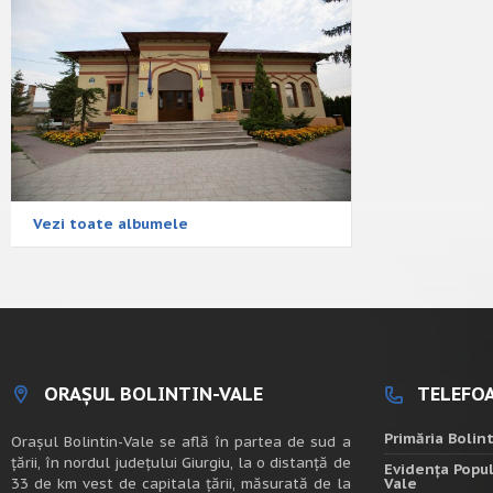
Vezi toate albumele
ORAȘUL BOLINTIN-VALE
TELEFOA
Primăria Bolin
Oraşul Bolintin-Vale se află în partea de sud a
ţării, în nordul judeţului Giurgiu, la o distanţă de
Evidența Popul
33 de km vest de capitala țării, măsurată de la
Vale