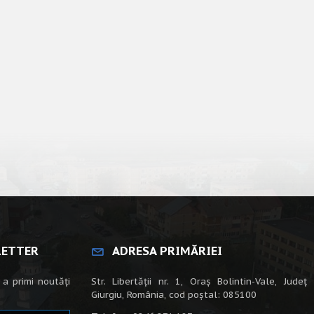
LETTER
ADRESA PRIMĂRIEI
 a primi noutăți
Str. Libertății nr. 1, Oraș Bolintin-Vale, Județ
Giurgiu, România, cod poștal: 085100