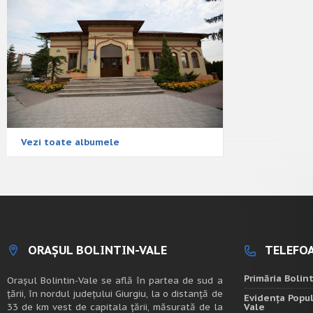
Vezi toate albumele
ORAȘUL BOLINTIN-VALE
TELEFOA
Primăria Bolin
Oraşul Bolintin-Vale se află în partea de sud a
ţării, în nordul judeţului Giurgiu, la o distanţă de
Evidența Popul
33 de km vest de capitala țării, măsurată de la
Vale