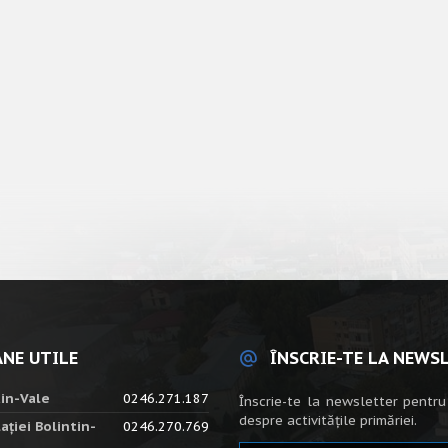
NE UTILE
ÎNSCRIE-TE LA NEWS
tin-Vale
0246.271.187
Înscrie-te la newsletter pentru
despre activitățile primăriei.
ației Bolintin-
0246.270.769