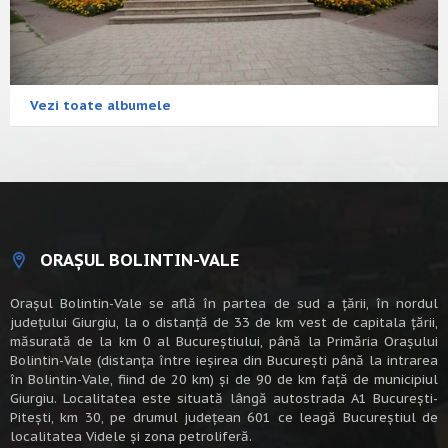
Vezi toate albumele
ORAȘUL BOLINTIN-VALE
Oraşul Bolintin-Vale se află în partea de sud a ţării, în nordul
judeţului Giurgiu, la o distanţă de 33 de km vest de capitala țării,
măsurată de la km 0 al Bucureștiului, până la Primăria Orașului
Bolintin-Vale (distanța între ieșirea din București până la intrarea
în Bolintin-Vale, fiind de 20 km) şi de 90 de km faţă de municipiul
Giurgiu. Localitatea este situată lângă autostrada A1 Bucureşti-
Piteşti, km 30, pe drumul judeţean 601 ce leagă Bucureştiul de
localitatea Videle şi zona petroliferă.