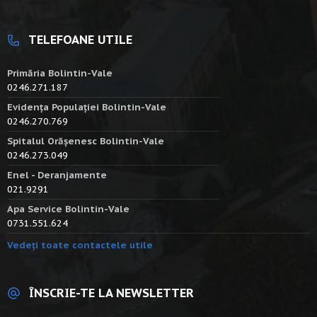
TELEFOANE UTILE
Primăria Bolintin-Vale
0246.271.187
Evidența Populației Bolintin-Vale
0246.270.769
Spitalul Orășenesc Bolintin-Vale
0246.273.049
Enel - Deranjamente
021.9291
Apa Service Bolintin-Vale
0731.551.624
Vedeți toate contactele utile
ÎNSCRIE-TE LA NEWSLETTER