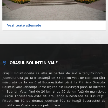
Vezi toate albumele
ORAȘUL BOLINTIN-VALE
Oraşul Bolintin-Vale se află în partea de sud a ţării, în nordul
judeţului Giurgiu, la o distanţă de 33 de km vest de capitala țării,
măsurată de la km 0 al Bucureștiului, până la Primăria Orașului
Bolintin-Vale (distanța între ieșirea din București până la intrarea
în Bolintin-Vale, fiind de 20 km) şi de 90 de km faţă de municipiul
Giurgiu. Localitatea este situată lângă autostrada A1 Bucureşti-
Piteşti, km 30, pe drumul judeţean 601 ce leagă Bucureştiul de
localitatea Videle şi zona petroliferă.