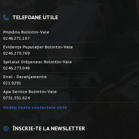
TELEFOANE UTILE
Primăria Bolintin-Vale
0246.271.187
Evidența Populației Bolintin-Vale
0246.270.769
Spitalul Orășenesc Bolintin-Vale
0246.273.049
Enel - Deranjamente
021.9291
Apa Service Bolintin-Vale
0731.551.624
Vedeți toate contactele utile
ÎNSCRIE-TE LA NEWSLETTER