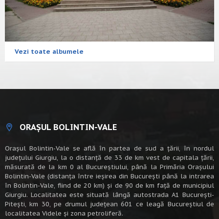
Vezi toate albumele
ORAȘUL BOLINTIN-VALE
Oraşul Bolintin-Vale se află în partea de sud a ţării, în nordul
judeţului Giurgiu, la o distanţă de 33 de km vest de capitala țării,
măsurată de la km 0 al Bucureștiului, până la Primăria Orașului
Bolintin-Vale (distanța între ieșirea din București până la intrarea
în Bolintin-Vale, fiind de 20 km) şi de 90 de km faţă de municipiul
Giurgiu. Localitatea este situată lângă autostrada A1 Bucureşti-
Piteşti, km 30, pe drumul judeţean 601 ce leagă Bucureştiul de
localitatea Videle şi zona petroliferă.