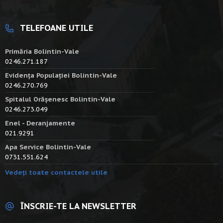
TELEFOANE UTILE
Primăria Bolintin-Vale
0246.271.187
Evidența Populației Bolintin-Vale
0246.270.769
Spitalul Orășenesc Bolintin-Vale
0246.273.049
Enel - Deranjamente
021.9291
Apa Service Bolintin-Vale
0731.551.624
Vedeți toate contactele utile
ÎNSCRIE-TE LA NEWSLETTER