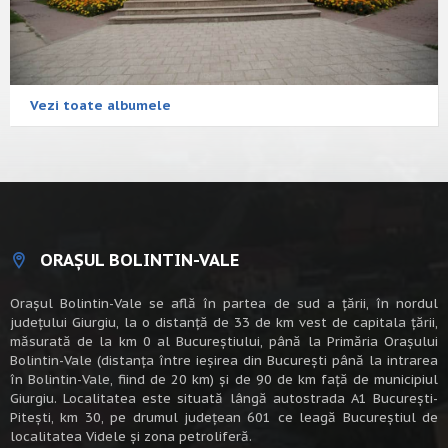
Vezi toate albumele
ORAȘUL BOLINTIN-VALE
Oraşul Bolintin-Vale se află în partea de sud a ţării, în nordul
judeţului Giurgiu, la o distanţă de 33 de km vest de capitala țării,
măsurată de la km 0 al Bucureștiului, până la Primăria Orașului
Bolintin-Vale (distanța între ieșirea din București până la intrarea
în Bolintin-Vale, fiind de 20 km) şi de 90 de km faţă de municipiul
Giurgiu. Localitatea este situată lângă autostrada A1 Bucureşti-
Piteşti, km 30, pe drumul judeţean 601 ce leagă Bucureştiul de
localitatea Videle şi zona petroliferă.