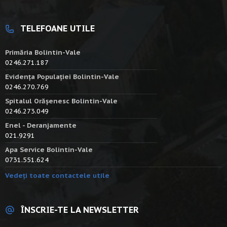
TELEFOANE UTILE
Primăria Bolintin-Vale
0246.271.187
Evidența Populației Bolintin-Vale
0246.270.769
Spitalul Orășenesc Bolintin-Vale
0246.273.049
Enel - Deranjamente
021.9291
Apa Service Bolintin-Vale
0731.551.624
Vedeți toate contactele utile
ÎNSCRIE-TE LA NEWSLETTER