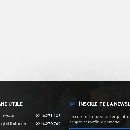
NE UTILE
ÎNSCRIE-TE LA NEWS
tin-Vale
0246.271.187
Înscrie-te la newsletter pentru
despre activitățile primăriei.
ației Bolintin-
0246.270.769