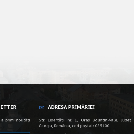
LETTER
ADRESA PRIMĂRIEI
 a primi noutăți
Str. Libertății nr. 1, Oraș Bolintin-Vale, Județ
Giurgiu, România, cod poștal: 085100