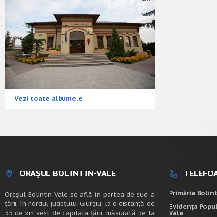
Vezi toate albumele
ORAȘUL BOLINTIN-VALE
TELEFOA
Primăria Bolin
Oraşul Bolintin-Vale se află în partea de sud a
ţării, în nordul judeţului Giurgiu, la o distanţă de
Evidența Popul
33 de km vest de capitala țării, măsurată de la
Vale