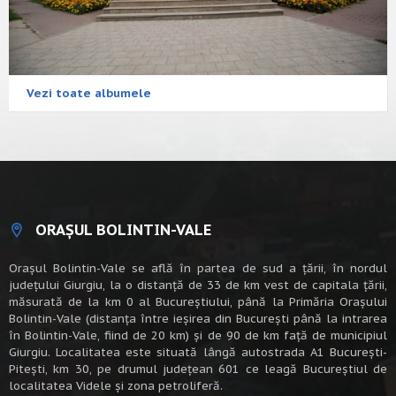
Vezi toate albumele
ORAȘUL BOLINTIN-VALE
Oraşul Bolintin-Vale se află în partea de sud a ţării, în nordul
judeţului Giurgiu, la o distanţă de 33 de km vest de capitala țării,
măsurată de la km 0 al Bucureștiului, până la Primăria Orașului
Bolintin-Vale (distanța între ieșirea din București până la intrarea
în Bolintin-Vale, fiind de 20 km) şi de 90 de km faţă de municipiul
Giurgiu. Localitatea este situată lângă autostrada A1 Bucureşti-
Piteşti, km 30, pe drumul judeţean 601 ce leagă Bucureştiul de
localitatea Videle şi zona petroliferă.