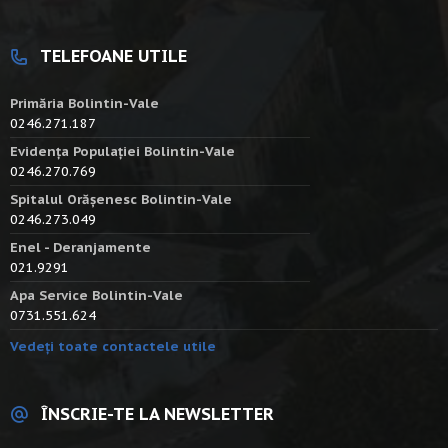
TELEFOANE UTILE
Primăria Bolintin-Vale
0246.271.187
Evidența Populației Bolintin-Vale
0246.270.769
Spitalul Orășenesc Bolintin-Vale
0246.273.049
Enel - Deranjamente
021.9291
Apa Service Bolintin-Vale
0731.551.624
Vedeți toate contactele utile
ÎNSCRIE-TE LA NEWSLETTER