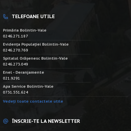
TELEFOANE UTILE
Primăria Bolintin-Vale
0246.271.187
Evidența Populației Bolintin-Vale
0246.270.769
Spitalul Orășenesc Bolintin-Vale
0246.273.049
Enel - Deranjamente
021.9291
Apa Service Bolintin-Vale
0731.551.624
Vedeți toate contactele utile
ÎNSCRIE-TE LA NEWSLETTER