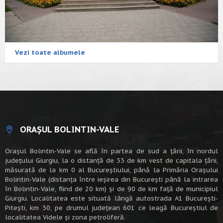
Vezi toate albumele
ORAȘUL BOLINTIN-VALE
Oraşul Bolintin-Vale se află în partea de sud a ţării, în nordul
judeţului Giurgiu, la o distanţă de 33 de km vest de capitala țării,
măsurată de la km 0 al Bucureștiului, până la Primăria Orașului
Bolintin-Vale (distanța între ieșirea din București până la intrarea
în Bolintin-Vale, fiind de 20 km) şi de 90 de km faţă de municipiul
Giurgiu. Localitatea este situată lângă autostrada A1 Bucureşti-
Piteşti, km 30, pe drumul judeţean 601 ce leagă Bucureştiul de
localitatea Videle şi zona petroliferă.