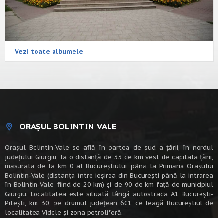
Vezi toate albumele
ORAȘUL BOLINTIN-VALE
Oraşul Bolintin-Vale se află în partea de sud a ţării, în nordul
judeţului Giurgiu, la o distanţă de 33 de km vest de capitala țării,
măsurată de la km 0 al Bucureștiului, până la Primăria Orașului
Bolintin-Vale (distanța între ieșirea din București până la intrarea
în Bolintin-Vale, fiind de 20 km) şi de 90 de km faţă de municipiul
Giurgiu. Localitatea este situată lângă autostrada A1 Bucureşti-
Piteşti, km 30, pe drumul judeţean 601 ce leagă Bucureştiul de
localitatea Videle şi zona petroliferă.