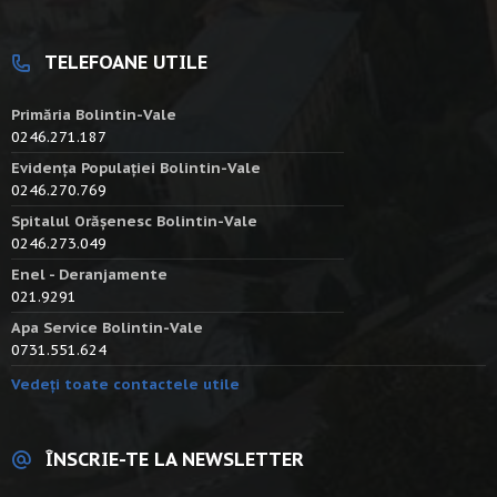
TELEFOANE UTILE
Primăria Bolintin-Vale
0246.271.187
Evidența Populației Bolintin-Vale
0246.270.769
Spitalul Orășenesc Bolintin-Vale
0246.273.049
Enel - Deranjamente
021.9291
Apa Service Bolintin-Vale
0731.551.624
Vedeți toate contactele utile
ÎNSCRIE-TE LA NEWSLETTER