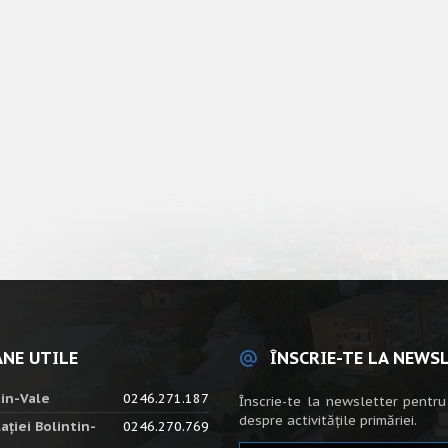
NE UTILE
ÎNSCRIE-TE LA NEWS
tin-Vale
0246.271.187
Înscrie-te la newsletter pentru
despre activitățile primăriei.
ației Bolintin-
0246.270.769