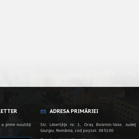
LETTER
ADRESA PRIMĂRIEI
 a primi noutăți
Str. Libertății nr. 1, Oraș Bolintin-Vale, Județ
Giurgiu, România, cod poștal: 085100