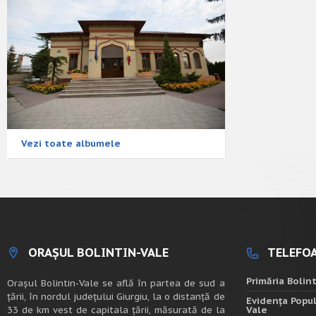
Vezi toate albumele
ORAȘUL BOLINTIN-VALE
TELEFOA
Primăria Bolin
Oraşul Bolintin-Vale se află în partea de sud a
ţării, în nordul judeţului Giurgiu, la o distanţă de
Evidența Popul
33 de km vest de capitala țării, măsurată de la
Vale