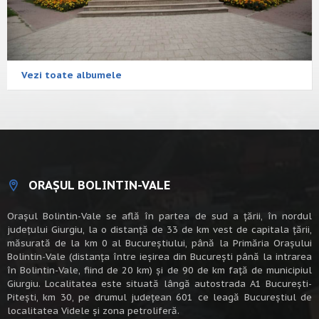
Vezi toate albumele
ORAȘUL BOLINTIN-VALE
Oraşul Bolintin-Vale se află în partea de sud a ţării, în nordul
judeţului Giurgiu, la o distanţă de 33 de km vest de capitala țării,
măsurată de la km 0 al Bucureștiului, până la Primăria Orașului
Bolintin-Vale (distanța între ieșirea din București până la intrarea
în Bolintin-Vale, fiind de 20 km) şi de 90 de km faţă de municipiul
Giurgiu. Localitatea este situată lângă autostrada A1 Bucureşti-
Piteşti, km 30, pe drumul judeţean 601 ce leagă Bucureştiul de
localitatea Videle şi zona petroliferă.