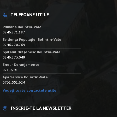
TELEFOANE UTILE
Primăria Bolintin-Vale
0246.271.187
Evidența Populației Bolintin-Vale
0246.270.769
Spitalul Orășenesc Bolintin-Vale
0246.273.049
Enel - Deranjamente
021.9291
Apa Service Bolintin-Vale
0731.551.624
Vedeți toate contactele utile
ÎNSCRIE-TE LA NEWSLETTER