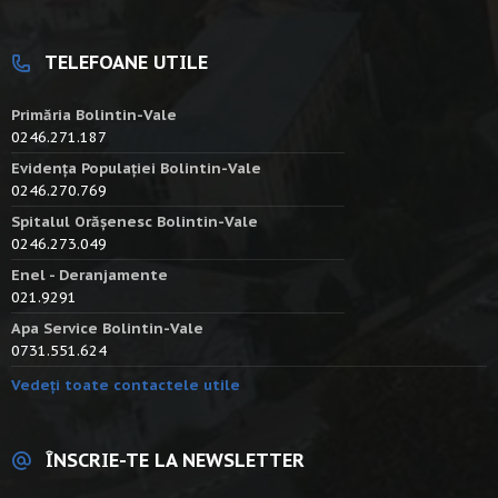
TELEFOANE UTILE
Primăria Bolintin-Vale
0246.271.187
Evidența Populației Bolintin-Vale
0246.270.769
Spitalul Orășenesc Bolintin-Vale
0246.273.049
Enel - Deranjamente
021.9291
Apa Service Bolintin-Vale
0731.551.624
Vedeți toate contactele utile
ÎNSCRIE-TE LA NEWSLETTER