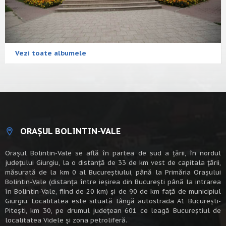
Vezi toate albumele
ORAȘUL BOLINTIN-VALE
Oraşul Bolintin-Vale se află în partea de sud a ţării, în nordul
judeţului Giurgiu, la o distanţă de 33 de km vest de capitala țării,
măsurată de la km 0 al Bucureștiului, până la Primăria Orașului
Bolintin-Vale (distanța între ieșirea din București până la intrarea
în Bolintin-Vale, fiind de 20 km) şi de 90 de km faţă de municipiul
Giurgiu. Localitatea este situată lângă autostrada A1 Bucureşti-
Piteşti, km 30, pe drumul judeţean 601 ce leagă Bucureştiul de
localitatea Videle şi zona petroliferă.