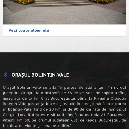
Vezi toate albumele
ORAȘUL BOLINTIN-VALE
Oraşul Bolintin-Vale se află în partea de sud a ţării, în nordul
judeţului Giurgiu, la o distanţă de 33 de km vest de capitala țării,
măsurată de la km 0 al Bucureștiului, până la Primăria Orașului
Bolintin-Vale (distanța între ieșirea din București până la intrarea
în Bolintin-Vale, fiind de 20 km) şi de 90 de km faţă de municipiul
Giurgiu. Localitatea este situată lângă autostrada A1 Bucureşti-
Piteşti, km 30, pe drumul judeţean 601 ce leagă Bucureştiul de
localitatea Videle şi zona petroliferă.