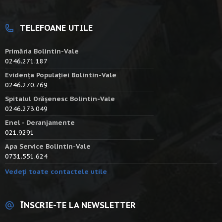
TELEFOANE UTILE
Primăria Bolintin-Vale
0246.271.187
Evidența Populației Bolintin-Vale
0246.270.769
Spitalul Orășenesc Bolintin-Vale
0246.273.049
Enel - Deranjamente
021.9291
Apa Service Bolintin-Vale
0731.551.624
Vedeți toate contactele utile
ÎNSCRIE-TE LA NEWSLETTER