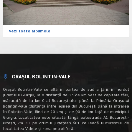
Vezi toate albumele
ORAȘUL BOLINTIN-VALE
Oraşul Bolintin-Vale se află în partea de sud a ţării, în nordul
judeţului Giurgiu, la o distanţă de 33 de km vest de capitala țării,
măsurată de la km 0 al Bucureștiului, până la Primăria Orașului
Bolintin-Vale (distanța între ieșirea din București până la intrarea
în Bolintin-Vale, fiind de 20 km) şi de 90 de km faţă de municipiul
Giurgiu. Localitatea este situată lângă autostrada A1 Bucureşti-
Piteşti, km 30, pe drumul judeţean 601 ce leagă Bucureştiul de
localitatea Videle şi zona petroliferă.