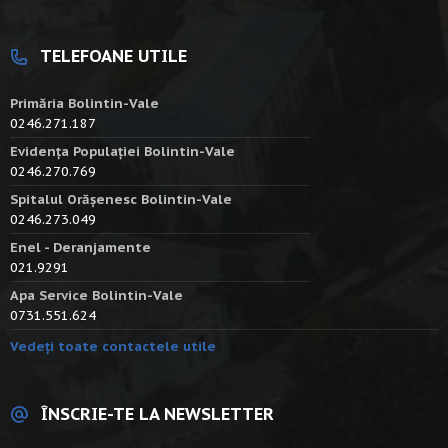
TELEFOANE UTILE
Primăria Bolintin-Vale
0246.271.187
Evidența Populației Bolintin-Vale
0246.270.769
Spitalul Orășenesc Bolintin-Vale
0246.273.049
Enel - Deranjamente
021.9291
Apa Service Bolintin-Vale
0731.551.624
Vedeți toate contactele utile
ÎNSCRIE-TE LA NEWSLETTER