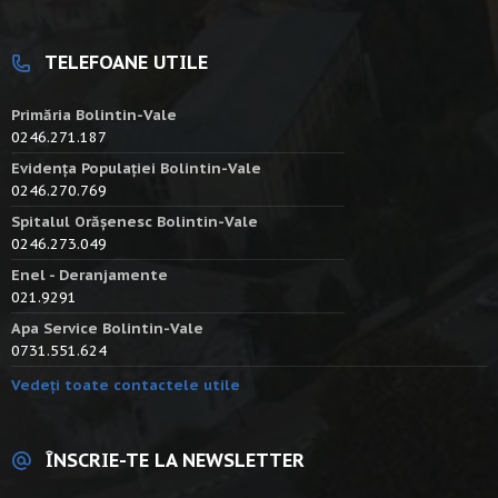
TELEFOANE UTILE
Primăria Bolintin-Vale
0246.271.187
Evidența Populației Bolintin-Vale
0246.270.769
Spitalul Orășenesc Bolintin-Vale
0246.273.049
Enel - Deranjamente
021.9291
Apa Service Bolintin-Vale
0731.551.624
Vedeți toate contactele utile
ÎNSCRIE-TE LA NEWSLETTER