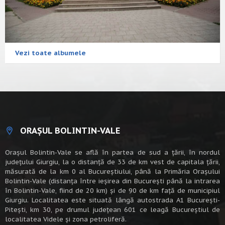
Vezi toate albumele
ORAȘUL BOLINTIN-VALE
Oraşul Bolintin-Vale se află în partea de sud a ţării, în nordul
judeţului Giurgiu, la o distanţă de 33 de km vest de capitala țării,
măsurată de la km 0 al Bucureștiului, până la Primăria Orașului
Bolintin-Vale (distanța între ieșirea din București până la intrarea
în Bolintin-Vale, fiind de 20 km) şi de 90 de km faţă de municipiul
Giurgiu. Localitatea este situată lângă autostrada A1 Bucureşti-
Piteşti, km 30, pe drumul judeţean 601 ce leagă Bucureştiul de
localitatea Videle şi zona petroliferă.