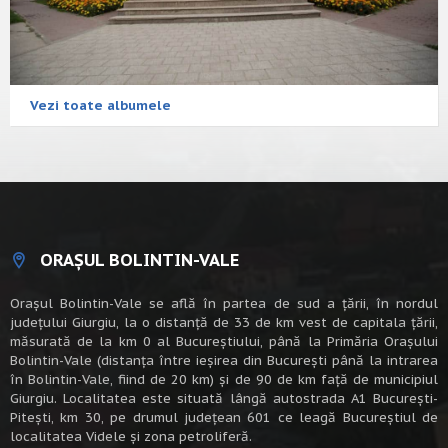
Vezi toate albumele
ORAȘUL BOLINTIN-VALE
Oraşul Bolintin-Vale se află în partea de sud a ţării, în nordul
judeţului Giurgiu, la o distanţă de 33 de km vest de capitala țării,
măsurată de la km 0 al Bucureștiului, până la Primăria Orașului
Bolintin-Vale (distanța între ieșirea din București până la intrarea
în Bolintin-Vale, fiind de 20 km) şi de 90 de km faţă de municipiul
Giurgiu. Localitatea este situată lângă autostrada A1 Bucureşti-
Piteşti, km 30, pe drumul judeţean 601 ce leagă Bucureştiul de
localitatea Videle şi zona petroliferă.