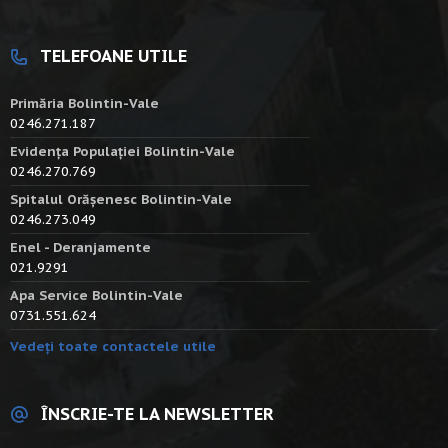
TELEFOANE UTILE
Primăria Bolintin-Vale
0246.271.187
Evidența Populației Bolintin-Vale
0246.270.769
Spitalul Orășenesc Bolintin-Vale
0246.273.049
Enel - Deranjamente
021.9291
Apa Service Bolintin-Vale
0731.551.624
Vedeți toate contactele utile
ÎNSCRIE-TE LA NEWSLETTER