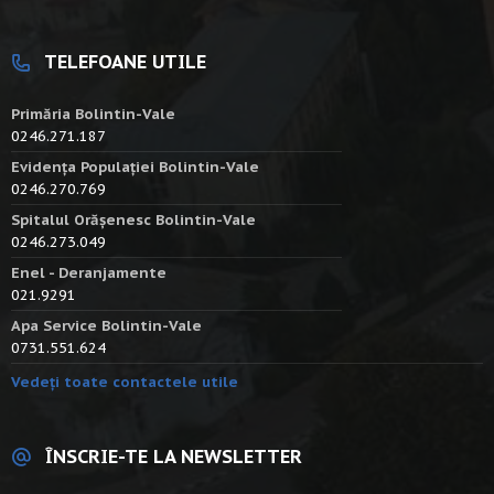
TELEFOANE UTILE
Primăria Bolintin-Vale
0246.271.187
Evidența Populației Bolintin-Vale
0246.270.769
Spitalul Orășenesc Bolintin-Vale
0246.273.049
Enel - Deranjamente
021.9291
Apa Service Bolintin-Vale
0731.551.624
Vedeți toate contactele utile
ÎNSCRIE-TE LA NEWSLETTER