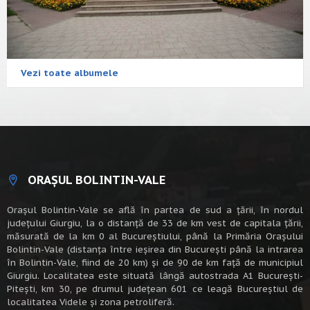
Vezi toate albumele
ORAȘUL BOLINTIN-VALE
Oraşul Bolintin-Vale se află în partea de sud a ţării, în nordul
judeţului Giurgiu, la o distanţă de 33 de km vest de capitala țării,
măsurată de la km 0 al Bucureștiului, până la Primăria Orașului
Bolintin-Vale (distanța între ieșirea din București până la intrarea
în Bolintin-Vale, fiind de 20 km) şi de 90 de km faţă de municipiul
Giurgiu. Localitatea este situată lângă autostrada A1 Bucureşti-
Piteşti, km 30, pe drumul judeţean 601 ce leagă Bucureştiul de
localitatea Videle şi zona petroliferă.