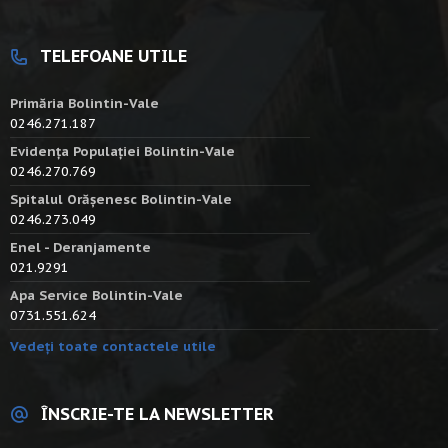
TELEFOANE UTILE
Primăria Bolintin-Vale
0246.271.187
Evidența Populației Bolintin-Vale
0246.270.769
Spitalul Orășenesc Bolintin-Vale
0246.273.049
Enel - Deranjamente
021.9291
Apa Service Bolintin-Vale
0731.551.624
Vedeți toate contactele utile
ÎNSCRIE-TE LA NEWSLETTER