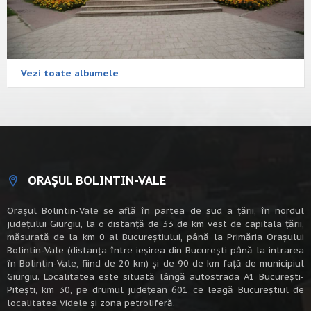
Vezi toate albumele
ORAȘUL BOLINTIN-VALE
Oraşul Bolintin-Vale se află în partea de sud a ţării, în nordul
judeţului Giurgiu, la o distanţă de 33 de km vest de capitala țării,
măsurată de la km 0 al Bucureștiului, până la Primăria Orașului
Bolintin-Vale (distanța între ieșirea din București până la intrarea
în Bolintin-Vale, fiind de 20 km) şi de 90 de km faţă de municipiul
Giurgiu. Localitatea este situată lângă autostrada A1 Bucureşti-
Piteşti, km 30, pe drumul judeţean 601 ce leagă Bucureştiul de
localitatea Videle şi zona petroliferă.