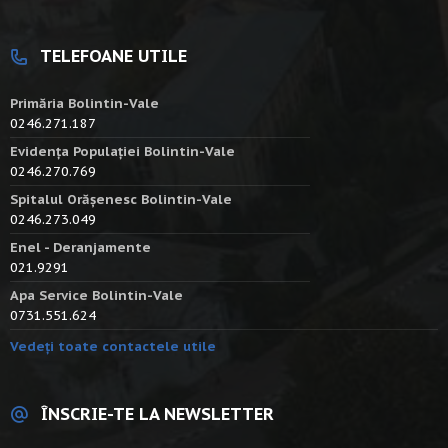
TELEFOANE UTILE
Primăria Bolintin-Vale
0246.271.187
Evidența Populației Bolintin-Vale
0246.270.769
Spitalul Orășenesc Bolintin-Vale
0246.273.049
Enel - Deranjamente
021.9291
Apa Service Bolintin-Vale
0731.551.624
Vedeți toate contactele utile
ÎNSCRIE-TE LA NEWSLETTER