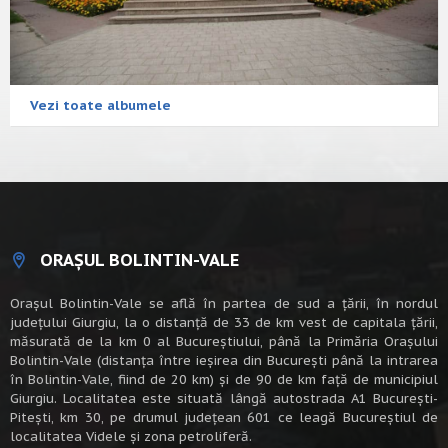
Vezi toate albumele
ORAȘUL BOLINTIN-VALE
Oraşul Bolintin-Vale se află în partea de sud a ţării, în nordul
judeţului Giurgiu, la o distanţă de 33 de km vest de capitala țării,
măsurată de la km 0 al Bucureștiului, până la Primăria Orașului
Bolintin-Vale (distanța între ieșirea din București până la intrarea
în Bolintin-Vale, fiind de 20 km) şi de 90 de km faţă de municipiul
Giurgiu. Localitatea este situată lângă autostrada A1 Bucureşti-
Piteşti, km 30, pe drumul judeţean 601 ce leagă Bucureştiul de
localitatea Videle şi zona petroliferă.