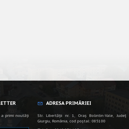
LETTER
ADRESA PRIMĂRIEI
 a primi noutăți
Str. Libertății nr. 1, Oraș Bolintin-Vale, Județ
Giurgiu, România, cod poștal: 085100