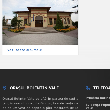
Vezi toate albumele
ORAȘUL BOLINTIN-VALE
TELEFOA
Primăria Bolin
Oraşul Bolintin-Vale se află în partea de sud a
ţării, în nordul judeţului Giurgiu, la o distanţă de
Evidența Popul
33 de km vest de capitala țării, măsurată de la
Vale