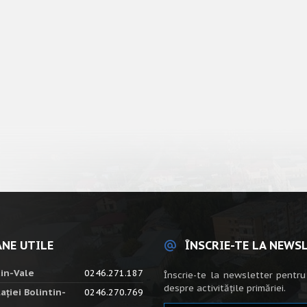
NE UTILE
ÎNSCRIE-TE LA NEWS
tin-Vale
0246.271.187
Înscrie-te la newsletter pentru
despre activitățile primăriei.
ației Bolintin-
0246.270.769