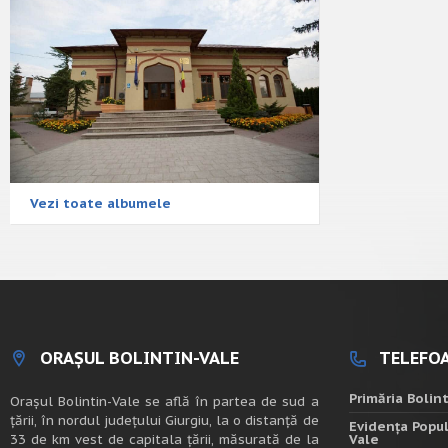
Vezi toate albumele
ORAȘUL BOLINTIN-VALE
TELEFOA
Primăria Bolin
Oraşul Bolintin-Vale se află în partea de sud a
ţării, în nordul judeţului Giurgiu, la o distanţă de
Evidența Popul
33 de km vest de capitala țării, măsurată de la
Vale