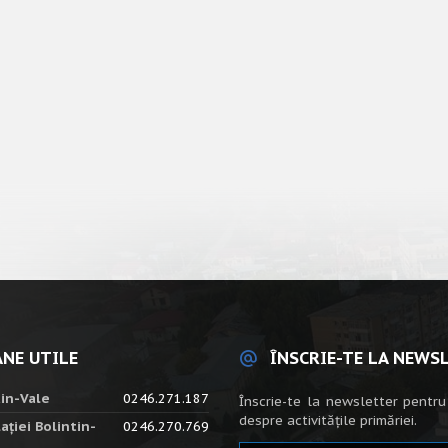
NE UTILE
ÎNSCRIE-TE LA NEWS
tin-Vale
0246.271.187
Înscrie-te la newsletter pentru
despre activitățile primăriei.
ației Bolintin-
0246.270.769