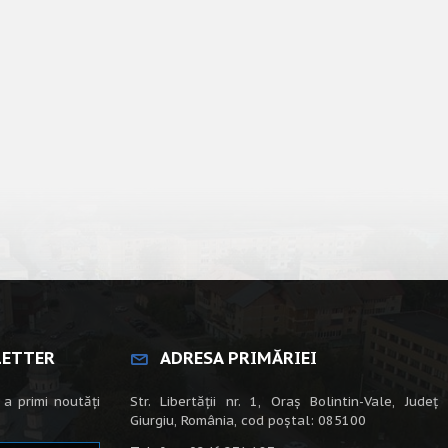
LETTER
ADRESA PRIMĂRIEI
 a primi noutăți
Str. Libertății nr. 1, Oraș Bolintin-Vale, Județ
Giurgiu, România, cod poștal: 085100