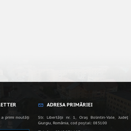
LETTER
ADRESA PRIMĂRIEI
 a primi noutăți
Str. Libertății nr. 1, Oraș Bolintin-Vale, Județ
Giurgiu, România, cod poștal: 085100