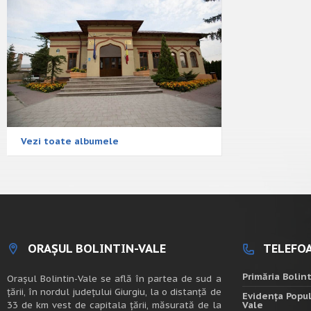
Vezi toate albumele
ORAȘUL BOLINTIN-VALE
TELEFOA
Primăria Bolin
Oraşul Bolintin-Vale se află în partea de sud a
ţării, în nordul judeţului Giurgiu, la o distanţă de
Evidența Popul
33 de km vest de capitala țării, măsurată de la
Vale