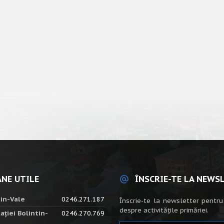
NE UTILE
ÎNSCRIE-TE LA NEWS
tin-Vale
0246.271.187
Înscrie-te la newsletter pentru
despre activitățile primăriei.
ației Bolintin-
0246.270.769