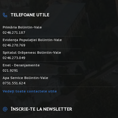
TELEFOANE UTILE
Primăria Bolintin-Vale
0246.271.187
Evidența Populației Bolintin-Vale
0246.270.769
Spitalul Orășenesc Bolintin-Vale
0246.273.049
Enel - Deranjamente
021.9291
Apa Service Bolintin-Vale
0731.551.624
Vedeți toate contactele utile
ÎNSCRIE-TE LA NEWSLETTER