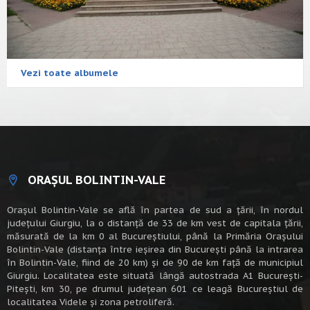
Vezi toate albumele
ORAȘUL BOLINTIN-VALE
Oraşul Bolintin-Vale se află în partea de sud a ţării, în nordul
judeţului Giurgiu, la o distanţă de 33 de km vest de capitala țării,
măsurată de la km 0 al Bucureștiului, până la Primăria Orașului
Bolintin-Vale (distanța între ieșirea din București până la intrarea
în Bolintin-Vale, fiind de 20 km) şi de 90 de km faţă de municipiul
Giurgiu. Localitatea este situată lângă autostrada A1 Bucureşti-
Piteşti, km 30, pe drumul judeţean 601 ce leagă Bucureştiul de
localitatea Videle şi zona petroliferă.