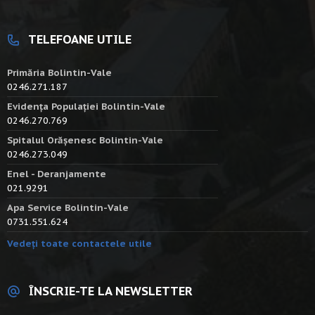
TELEFOANE UTILE
Primăria Bolintin-Vale
0246.271.187
Evidența Populației Bolintin-Vale
0246.270.769
Spitalul Orășenesc Bolintin-Vale
0246.273.049
Enel - Deranjamente
021.9291
Apa Service Bolintin-Vale
0731.551.624
Vedeți toate contactele utile
ÎNSCRIE-TE LA NEWSLETTER