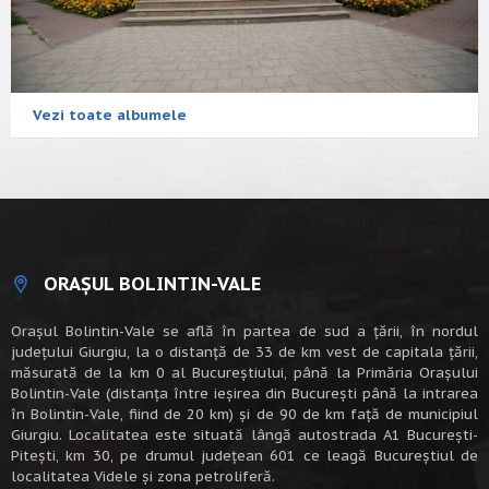
Vezi toate albumele
ORAȘUL BOLINTIN-VALE
Oraşul Bolintin-Vale se află în partea de sud a ţării, în nordul
judeţului Giurgiu, la o distanţă de 33 de km vest de capitala țării,
măsurată de la km 0 al Bucureștiului, până la Primăria Orașului
Bolintin-Vale (distanța între ieșirea din București până la intrarea
în Bolintin-Vale, fiind de 20 km) şi de 90 de km faţă de municipiul
Giurgiu. Localitatea este situată lângă autostrada A1 Bucureşti-
Piteşti, km 30, pe drumul judeţean 601 ce leagă Bucureştiul de
localitatea Videle şi zona petroliferă.