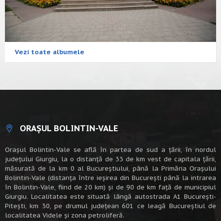
Vezi toate albumele
ORAȘUL BOLINTIN-VALE
Oraşul Bolintin-Vale se află în partea de sud a ţării, în nordul
judeţului Giurgiu, la o distanţă de 33 de km vest de capitala țării,
măsurată de la km 0 al Bucureștiului, până la Primăria Orașului
Bolintin-Vale (distanța între ieșirea din București până la intrarea
în Bolintin-Vale, fiind de 20 km) şi de 90 de km faţă de municipiul
Giurgiu. Localitatea este situată lângă autostrada A1 Bucureşti-
Piteşti, km 30, pe drumul judeţean 601 ce leagă Bucureştiul de
localitatea Videle şi zona petroliferă.