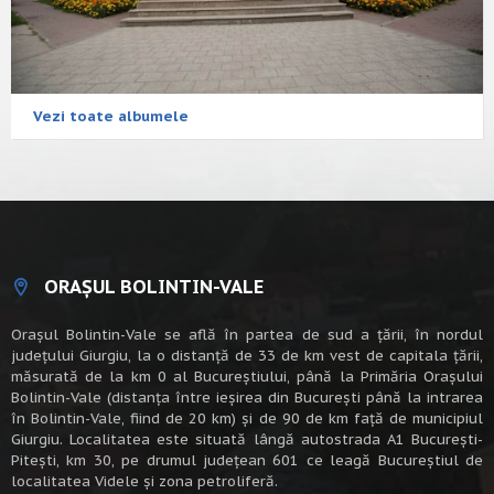
Vezi toate albumele
ORAȘUL BOLINTIN-VALE
Oraşul Bolintin-Vale se află în partea de sud a ţării, în nordul
judeţului Giurgiu, la o distanţă de 33 de km vest de capitala țării,
măsurată de la km 0 al Bucureștiului, până la Primăria Orașului
Bolintin-Vale (distanța între ieșirea din București până la intrarea
în Bolintin-Vale, fiind de 20 km) şi de 90 de km faţă de municipiul
Giurgiu. Localitatea este situată lângă autostrada A1 Bucureşti-
Piteşti, km 30, pe drumul judeţean 601 ce leagă Bucureştiul de
localitatea Videle şi zona petroliferă.