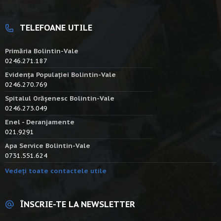
TELEFOANE UTILE
Primăria Bolintin-Vale
0246.271.187
Evidența Populației Bolintin-Vale
0246.270.769
Spitalul Orășenesc Bolintin-Vale
0246.273.049
Enel - Deranjamente
021.9291
Apa Service Bolintin-Vale
0731.551.624
Vedeți toate contactele utile
ÎNSCRIE-TE LA NEWSLETTER