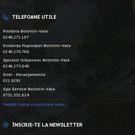
TELEFOANE UTILE
Primăria Bolintin-Vale
0246.271.187
Evidența Populației Bolintin-Vale
0246.270.769
Spitalul Orășenesc Bolintin-Vale
0246.273.049
Enel - Deranjamente
021.9291
Apa Service Bolintin-Vale
0731.551.624
Vedeți toate contactele utile
ÎNSCRIE-TE LA NEWSLETTER