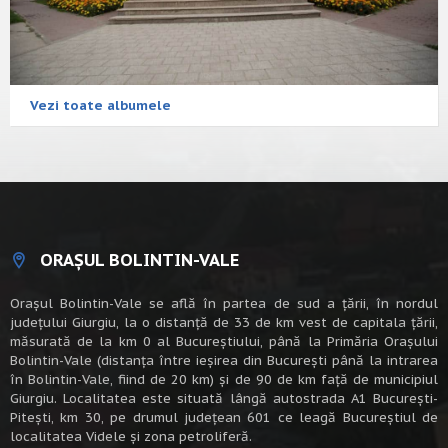
Vezi toate albumele
ORAȘUL BOLINTIN-VALE
Oraşul Bolintin-Vale se află în partea de sud a ţării, în nordul
judeţului Giurgiu, la o distanţă de 33 de km vest de capitala țării,
măsurată de la km 0 al Bucureștiului, până la Primăria Orașului
Bolintin-Vale (distanța între ieșirea din București până la intrarea
în Bolintin-Vale, fiind de 20 km) şi de 90 de km faţă de municipiul
Giurgiu. Localitatea este situată lângă autostrada A1 Bucureşti-
Piteşti, km 30, pe drumul judeţean 601 ce leagă Bucureştiul de
localitatea Videle şi zona petroliferă.