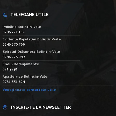
TELEFOANE UTILE
Primăria Bolintin-Vale
0246.271.187
Evidența Populației Bolintin-Vale
0246.270.769
Spitalul Orășenesc Bolintin-Vale
0246.273.049
Enel - Deranjamente
021.9291
Apa Service Bolintin-Vale
0731.551.624
Vedeți toate contactele utile
ÎNSCRIE-TE LA NEWSLETTER