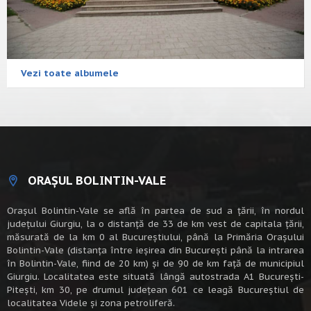
Vezi toate albumele
ORAȘUL BOLINTIN-VALE
Oraşul Bolintin-Vale se află în partea de sud a ţării, în nordul
judeţului Giurgiu, la o distanţă de 33 de km vest de capitala țării,
măsurată de la km 0 al Bucureștiului, până la Primăria Orașului
Bolintin-Vale (distanța între ieșirea din București până la intrarea
în Bolintin-Vale, fiind de 20 km) şi de 90 de km faţă de municipiul
Giurgiu. Localitatea este situată lângă autostrada A1 Bucureşti-
Piteşti, km 30, pe drumul judeţean 601 ce leagă Bucureştiul de
localitatea Videle şi zona petroliferă.