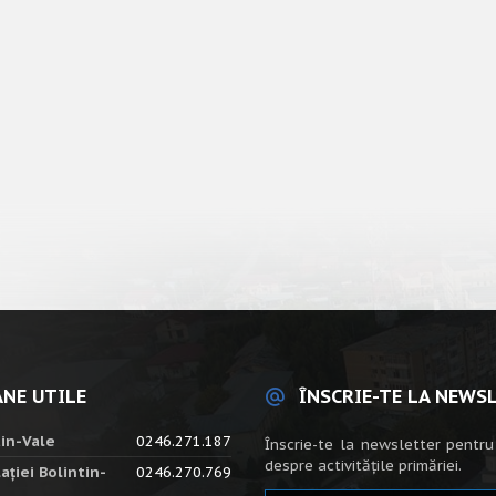
NE UTILE
ÎNSCRIE-TE LA NEWS
tin-Vale
0246.271.187
Înscrie-te la newsletter pentru
despre activitățile primăriei.
ației Bolintin-
0246.270.769