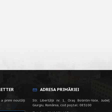
LETTER
ADRESA PRIMĂRIEI
 a primi noutăți
Str. Libertății nr. 1, Oraș Bolintin-Vale, Județ
Giurgiu, România, cod poștal: 085100