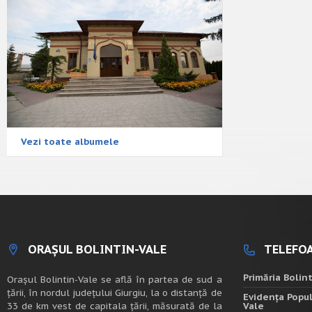
Vezi toate albumele
ORAȘUL BOLINTIN-VALE
TELEFOA
Primăria Bolin
Oraşul Bolintin-Vale se află în partea de sud a
ţării, în nordul judeţului Giurgiu, la o distanţă de
Evidența Popul
33 de km vest de capitala țării, măsurată de la
Vale