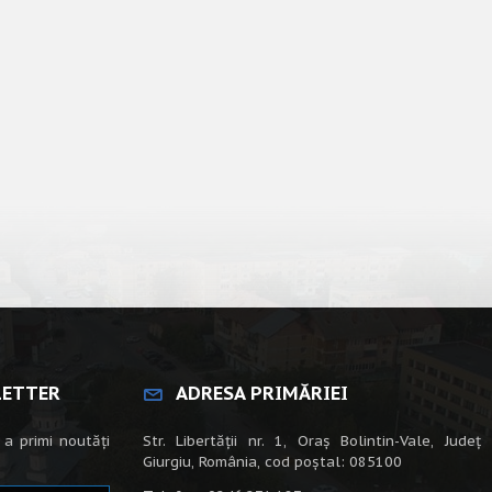
LETTER
ADRESA PRIMĂRIEI
 a primi noutăți
Str. Libertății nr. 1, Oraș Bolintin-Vale, Județ
Giurgiu, România, cod poștal: 085100