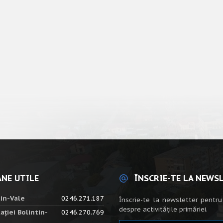
NE UTILE
ÎNSCRIE-TE LA NEWS
tin-Vale
0246.271.187
Înscrie-te la newsletter pentru
despre activitățile primăriei.
ației Bolintin-
0246.270.769