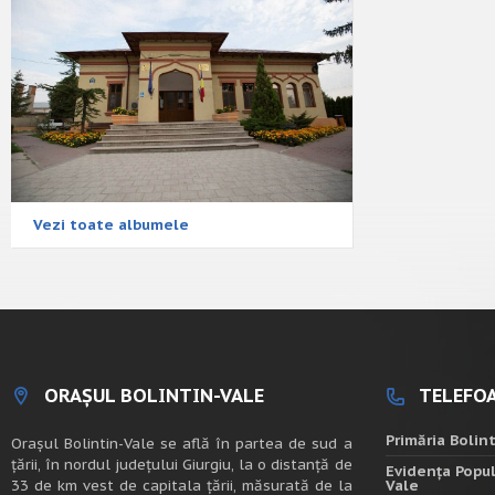
Vezi toate albumele
ORAȘUL BOLINTIN-VALE
TELEFOA
Primăria Bolin
Oraşul Bolintin-Vale se află în partea de sud a
ţării, în nordul judeţului Giurgiu, la o distanţă de
Evidența Popul
33 de km vest de capitala țării, măsurată de la
Vale