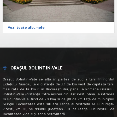
Vezi toate albumele
ORAȘUL BOLINTIN-VALE
Oraşul Bolintin-Vale se află în partea de sud a ţării, în nordul
judeţului Giurgiu, la o distanţă de 33 de km vest de capitala țării,
măsurată de la km 0 al Bucureștiului, până la Primăria Orașului
Bolintin-Vale (distanța între ieșirea din București până la intrarea
în Bolintin-Vale, fiind de 20 km) şi de 90 de km faţă de municipiul
Giurgiu. Localitatea este situată lângă autostrada A1 Bucureşti-
Piteşti, km 30, pe drumul judeţean 601 ce leagă Bucureştiul de
localitatea Videle şi zona petroliferă.