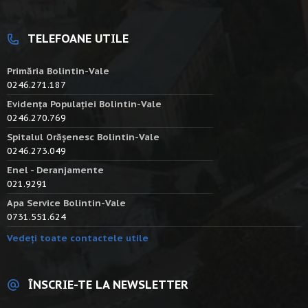
TELEFOANE UTILE
Primăria Bolintin-Vale
0246.271.187
Evidența Populației Bolintin-Vale
0246.270.769
Spitalul Orășenesc Bolintin-Vale
0246.273.049
Enel - Deranjamente
021.9291
Apa Service Bolintin-Vale
0731.551.624
Vedeți toate contactele utile
ÎNSCRIE-TE LA NEWSLETTER