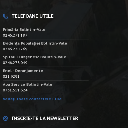
TELEFOANE UTILE
Primăria Bolintin-Vale
0246.271.187
Evidența Populației Bolintin-Vale
0246.270.769
Spitalul Orășenesc Bolintin-Vale
0246.273.049
Enel - Deranjamente
021.9291
Apa Service Bolintin-Vale
0731.551.624
Vedeți toate contactele utile
ÎNSCRIE-TE LA NEWSLETTER