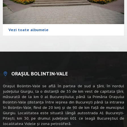
Vezi toate albumele
ORAȘUL BOLINTIN-VALE
Oraşul Bolintin-Vale se află în partea de sud a ţării, în nordul
judeţului Giurgiu, la o distanţă de 33 de km vest de capitala țării,
măsurată de la km 0 al Bucureștiului, până la Primăria Orașului
Bolintin-Vale (distanța între ieșirea din București până la intrarea
în Bolintin-Vale, fiind de 20 km) şi de 90 de km faţă de municipiul
Giurgiu. Localitatea este situată lângă autostrada A1 Bucureşti-
Piteşti, km 30, pe drumul judeţean 601 ce leagă Bucureştiul de
localitatea Videle şi zona petroliferă.