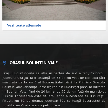
Vezi toate albumele
ORAȘUL BOLINTIN-VALE
Oraşul Bolintin-Vale se află în partea de sud a ţării, în nordul
judeţului Giurgiu, la o distanţă de 33 de km vest de capitala țării,
măsurată de la km 0 al Bucureștiului, până la Primăria Orașului
Bolintin-Vale (distanța între ieșirea din București până la intrarea
în Bolintin-Vale, fiind de 20 km) şi de 90 de km faţă de municipiul
Giurgiu. Localitatea este situată lângă autostrada A1 Bucureşti-
Piteşti, km 30, pe drumul judeţean 601 ce leagă Bucureştiul de
localitatea Videle şi zona petroliferă.