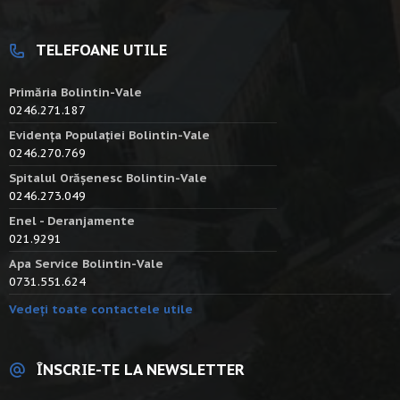
TELEFOANE UTILE
Primăria Bolintin-Vale
0246.271.187
Evidența Populației Bolintin-Vale
0246.270.769
Spitalul Orășenesc Bolintin-Vale
0246.273.049
Enel - Deranjamente
021.9291
Apa Service Bolintin-Vale
0731.551.624
Vedeți toate contactele utile
ÎNSCRIE-TE LA NEWSLETTER