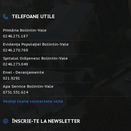
TELEFOANE UTILE
Primăria Bolintin-Vale
0246.271.187
Evidența Populației Bolintin-Vale
0246.270.769
Spitalul Orășenesc Bolintin-Vale
0246.273.049
Enel - Deranjamente
021.9291
Apa Service Bolintin-Vale
0731.551.624
Vedeți toate contactele utile
ÎNSCRIE-TE LA NEWSLETTER