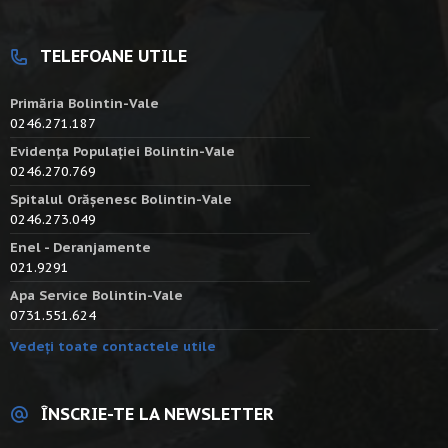
TELEFOANE UTILE
Primăria Bolintin-Vale
0246.271.187
Evidența Populației Bolintin-Vale
0246.270.769
Spitalul Orășenesc Bolintin-Vale
0246.273.049
Enel - Deranjamente
021.9291
Apa Service Bolintin-Vale
0731.551.624
Vedeți toate contactele utile
ÎNSCRIE-TE LA NEWSLETTER