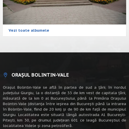
Vezi toate albumele
ORAȘUL BOLINTIN-VALE
Oraşul Bolintin-Vale se află în partea de sud a ţării, în nordul
judeţului Giurgiu, la o distanţă de 33 de km vest de capitala țării,
măsurată de la km 0 al Bucureștiului, până la Primăria Orașului
Bolintin-Vale (distanța între ieșirea din București până la intrarea
în Bolintin-Vale, fiind de 20 km) şi de 90 de km faţă de municipiul
Giurgiu. Localitatea este situată lângă autostrada A1 Bucureşti-
Piteşti, km 30, pe drumul judeţean 601 ce leagă Bucureştiul de
localitatea Videle şi zona petroliferă.