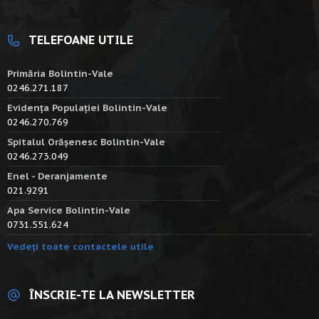
TELEFOANE UTILE
Primăria Bolintin-Vale
0246.271.187
Evidența Populației Bolintin-Vale
0246.270.769
Spitalul Orășenesc Bolintin-Vale
0246.273.049
Enel - Deranjamente
021.9291
Apa Service Bolintin-Vale
0731.551.624
Vedeți toate contactele utile
ÎNSCRIE-TE LA NEWSLETTER