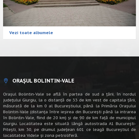
Vezi toate albumele
ORAȘUL BOLINTIN-VALE
Oraşul Bolintin-Vale se află în partea de sud a ţării, în nordul
judeţului Giurgiu, la o distanţă de 33 de km vest de capitala țării,
măsurată de la km 0 al Bucureștiului, până la Primăria Orașului
Bolintin-Vale (distanța între ieșirea din București până la intrarea
în Bolintin-Vale, fiind de 20 km) şi de 90 de km faţă de municipiul
Giurgiu. Localitatea este situată lângă autostrada A1 Bucureşti-
Piteşti, km 30, pe drumul judeţean 601 ce leagă Bucureştiul de
localitatea Videle şi zona petroliferă.