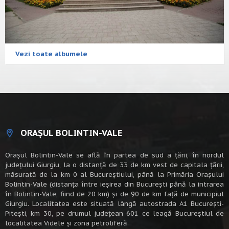
Vezi toate albumele
ORAȘUL BOLINTIN-VALE
Oraşul Bolintin-Vale se află în partea de sud a ţării, în nordul
judeţului Giurgiu, la o distanţă de 33 de km vest de capitala țării,
măsurată de la km 0 al Bucureștiului, până la Primăria Orașului
Bolintin-Vale (distanța între ieșirea din București până la intrarea
în Bolintin-Vale, fiind de 20 km) şi de 90 de km faţă de municipiul
Giurgiu. Localitatea este situată lângă autostrada A1 Bucureşti-
Piteşti, km 30, pe drumul judeţean 601 ce leagă Bucureştiul de
localitatea Videle şi zona petroliferă.