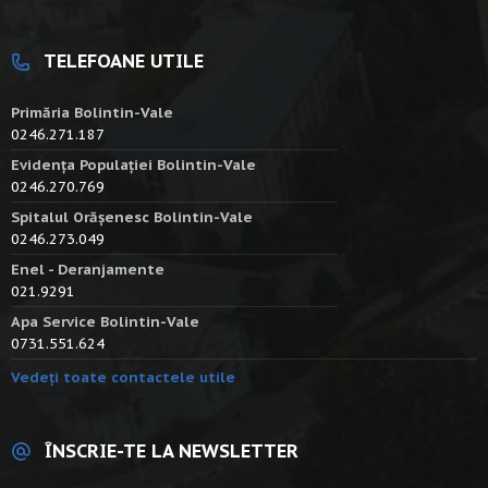
TELEFOANE UTILE
Primăria Bolintin-Vale
0246.271.187
Evidența Populației Bolintin-Vale
0246.270.769
Spitalul Orășenesc Bolintin-Vale
0246.273.049
Enel - Deranjamente
021.9291
Apa Service Bolintin-Vale
0731.551.624
Vedeți toate contactele utile
ÎNSCRIE-TE LA NEWSLETTER