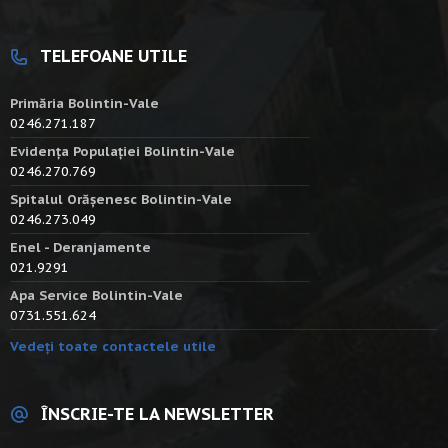
TELEFOANE UTILE
Primăria Bolintin-Vale
0246.271.187
Evidența Populației Bolintin-Vale
0246.270.769
Spitalul Orășenesc Bolintin-Vale
0246.273.049
Enel - Deranjamente
021.9291
Apa Service Bolintin-Vale
0731.551.624
Vedeți toate contactele utile
ÎNSCRIE-TE LA NEWSLETTER