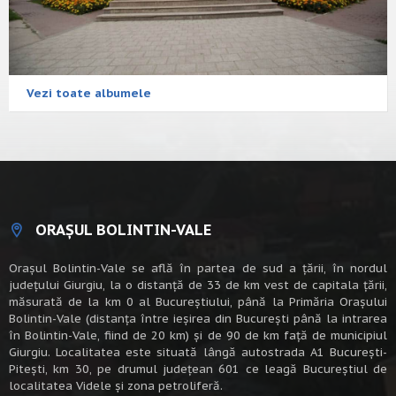
Vezi toate albumele
ORAȘUL BOLINTIN-VALE
Oraşul Bolintin-Vale se află în partea de sud a ţării, în nordul
judeţului Giurgiu, la o distanţă de 33 de km vest de capitala țării,
măsurată de la km 0 al Bucureștiului, până la Primăria Orașului
Bolintin-Vale (distanța între ieșirea din București până la intrarea
în Bolintin-Vale, fiind de 20 km) şi de 90 de km faţă de municipiul
Giurgiu. Localitatea este situată lângă autostrada A1 Bucureşti-
Piteşti, km 30, pe drumul judeţean 601 ce leagă Bucureştiul de
localitatea Videle şi zona petroliferă.