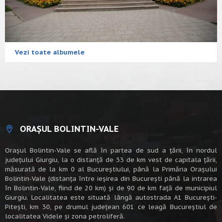
Vezi toate albumele
ORAȘUL BOLINTIN-VALE
Oraşul Bolintin-Vale se află în partea de sud a ţării, în nordul
judeţului Giurgiu, la o distanţă de 33 de km vest de capitala țării,
măsurată de la km 0 al Bucureștiului, până la Primăria Orașului
Bolintin-Vale (distanța între ieșirea din București până la intrarea
în Bolintin-Vale, fiind de 20 km) şi de 90 de km faţă de municipiul
Giurgiu. Localitatea este situată lângă autostrada A1 Bucureşti-
Piteşti, km 30, pe drumul judeţean 601 ce leagă Bucureştiul de
localitatea Videle şi zona petroliferă.