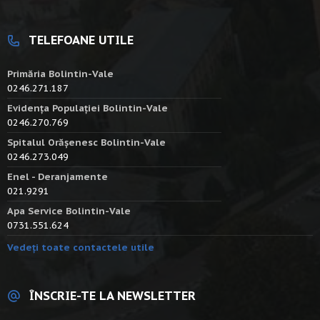
TELEFOANE UTILE
Primăria Bolintin-Vale
0246.271.187
Evidența Populației Bolintin-Vale
0246.270.769
Spitalul Orășenesc Bolintin-Vale
0246.273.049
Enel - Deranjamente
021.9291
Apa Service Bolintin-Vale
0731.551.624
Vedeți toate contactele utile
ÎNSCRIE-TE LA NEWSLETTER