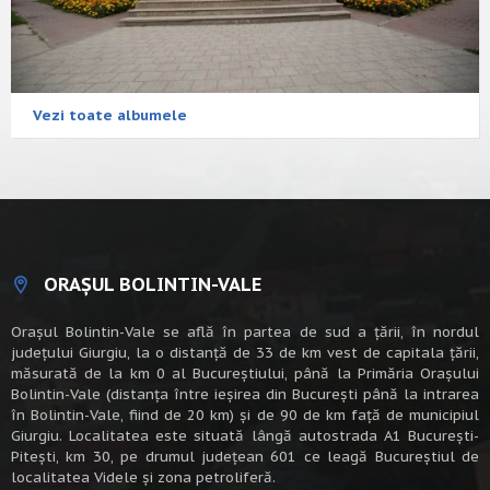
Vezi toate albumele
ORAȘUL BOLINTIN-VALE
Oraşul Bolintin-Vale se află în partea de sud a ţării, în nordul
judeţului Giurgiu, la o distanţă de 33 de km vest de capitala țării,
măsurată de la km 0 al Bucureștiului, până la Primăria Orașului
Bolintin-Vale (distanța între ieșirea din București până la intrarea
în Bolintin-Vale, fiind de 20 km) şi de 90 de km faţă de municipiul
Giurgiu. Localitatea este situată lângă autostrada A1 Bucureşti-
Piteşti, km 30, pe drumul judeţean 601 ce leagă Bucureştiul de
localitatea Videle şi zona petroliferă.