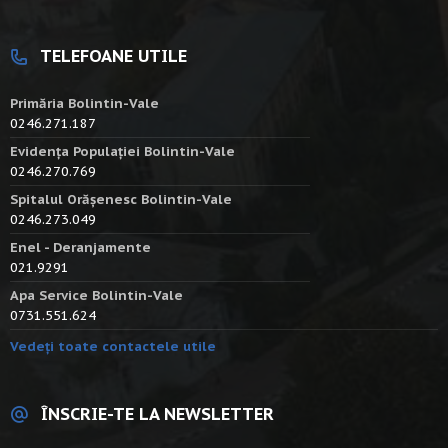
TELEFOANE UTILE
Primăria Bolintin-Vale
0246.271.187
Evidența Populației Bolintin-Vale
0246.270.769
Spitalul Orășenesc Bolintin-Vale
0246.273.049
Enel - Deranjamente
021.9291
Apa Service Bolintin-Vale
0731.551.624
Vedeți toate contactele utile
ÎNSCRIE-TE LA NEWSLETTER