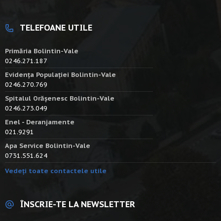
TELEFOANE UTILE
Primăria Bolintin-Vale
0246.271.187
Evidența Populației Bolintin-Vale
0246.270.769
Spitalul Orășenesc Bolintin-Vale
0246.273.049
Enel - Deranjamente
021.9291
Apa Service Bolintin-Vale
0731.551.624
Vedeți toate contactele utile
ÎNSCRIE-TE LA NEWSLETTER