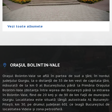
Vezi toate albumele
ORAȘUL BOLINTIN-VALE
Oraşul Bolintin-Vale se află în partea de sud a ţării, în nordul
judeţului Giurgiu, la o distanţă de 33 de km vest de capitala țării,
măsurată de la km 0 al Bucureștiului, până la Primăria Orașului
Bolintin-Vale (distanța între ieșirea din București până la intrarea
în Bolintin-Vale, fiind de 20 km) şi de 90 de km faţă de municipiul
Giurgiu. Localitatea este situată lângă autostrada A1 Bucureşti-
Piteşti, km 30, pe drumul judeţean 601 ce leagă Bucureştiul de
localitatea Videle şi zona petroliferă.