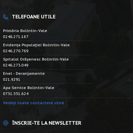
TELEFOANE UTILE
Primăria Bolintin-Vale
0246.271.187
Evidența Populației Bolintin-Vale
0246.270.769
Spitalul Orășenesc Bolintin-Vale
0246.273.049
Enel - Deranjamente
021.9291
Apa Service Bolintin-Vale
0731.551.624
Vedeți toate contactele utile
ÎNSCRIE-TE LA NEWSLETTER