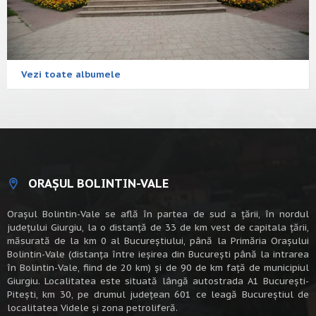
Vezi toate albumele
ORAȘUL BOLINTIN-VALE
Oraşul Bolintin-Vale se află în partea de sud a ţării, în nordul
judeţului Giurgiu, la o distanţă de 33 de km vest de capitala țării,
măsurată de la km 0 al Bucureștiului, până la Primăria Orașului
Bolintin-Vale (distanța între ieșirea din București până la intrarea
în Bolintin-Vale, fiind de 20 km) şi de 90 de km faţă de municipiul
Giurgiu. Localitatea este situată lângă autostrada A1 Bucureşti-
Piteşti, km 30, pe drumul judeţean 601 ce leagă Bucureştiul de
localitatea Videle şi zona petroliferă.