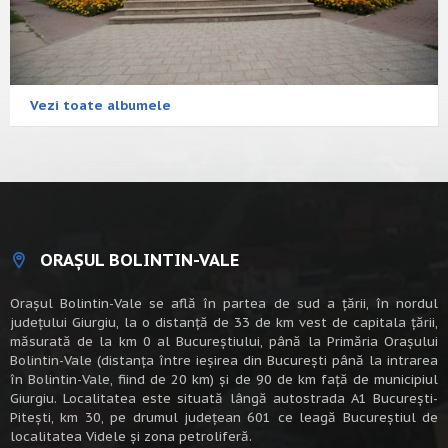
Vezi toate albumele
ORAȘUL BOLINTIN-VALE
Oraşul Bolintin-Vale se află în partea de sud a ţării, în nordul
judeţului Giurgiu, la o distanţă de 33 de km vest de capitala țării,
măsurată de la km 0 al Bucureștiului, până la Primăria Orașului
Bolintin-Vale (distanța între ieșirea din București până la intrarea
în Bolintin-Vale, fiind de 20 km) şi de 90 de km faţă de municipiul
Giurgiu. Localitatea este situată lângă autostrada A1 Bucureşti-
Piteşti, km 30, pe drumul judeţean 601 ce leagă Bucureştiul de
localitatea Videle şi zona petroliferă.