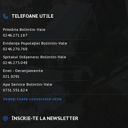
TELEFOANE UTILE
Primăria Bolintin-Vale
0246.271.187
Evidența Populației Bolintin-Vale
0246.270.769
Spitalul Orășenesc Bolintin-Vale
0246.273.049
Enel - Deranjamente
021.9291
Apa Service Bolintin-Vale
0731.551.624
Vedeți toate contactele utile
ÎNSCRIE-TE LA NEWSLETTER