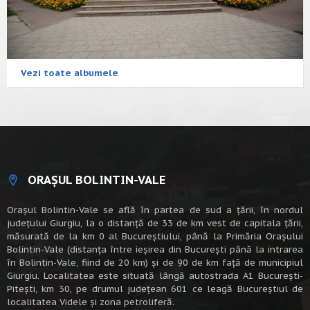
Vezi toate albumele
ORAȘUL BOLINTIN-VALE
Oraşul Bolintin-Vale se află în partea de sud a ţării, în nordul
judeţului Giurgiu, la o distanţă de 33 de km vest de capitala țării,
măsurată de la km 0 al Bucureștiului, până la Primăria Orașului
Bolintin-Vale (distanța între ieșirea din București până la intrarea
în Bolintin-Vale, fiind de 20 km) şi de 90 de km faţă de municipiul
Giurgiu. Localitatea este situată lângă autostrada A1 Bucureşti-
Piteşti, km 30, pe drumul judeţean 601 ce leagă Bucureştiul de
localitatea Videle şi zona petroliferă.