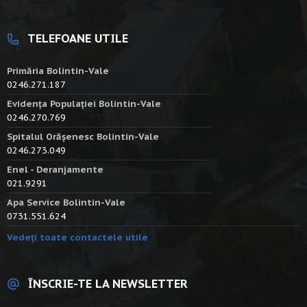
TELEFOANE UTILE
Primăria Bolintin-Vale
0246.271.187
Evidența Populației Bolintin-Vale
0246.270.769
Spitalul Orășenesc Bolintin-Vale
0246.273.049
Enel - Deranjamente
021.9291
Apa Service Bolintin-Vale
0731.551.624
Vedeți toate contactele utile
ÎNSCRIE-TE LA NEWSLETTER